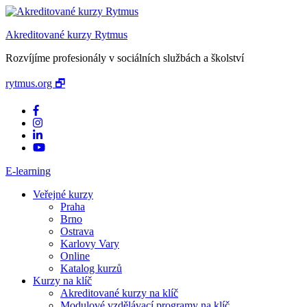
Akreditované kurzy Rytmus
Rozvíjíme profesionály v sociálních službách a školství
rytmus.org 🗗
E-learning
Veřejné kurzy
Praha
Brno
Ostrava
Karlovy Vary
Online
Katalog kurzů
Kurzy na klíč
Akreditované kurzy na klíč
Modulové vzdělávací programy na klíč