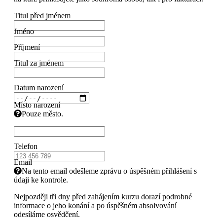
Titul před jménem
Jméno
Příjmení
Titul za jménem
Datum narození
Místo narození
Pouze město.
Telefon
Email
Na tento email odešleme zprávu o úspěšném přihlášení s
údaji ke kontrole.
Nejpozději tři dny před zahájením kurzu dorazí podrobné
informace o jeho konání a po úspěšném absolvování
odesíláme osvědčení.