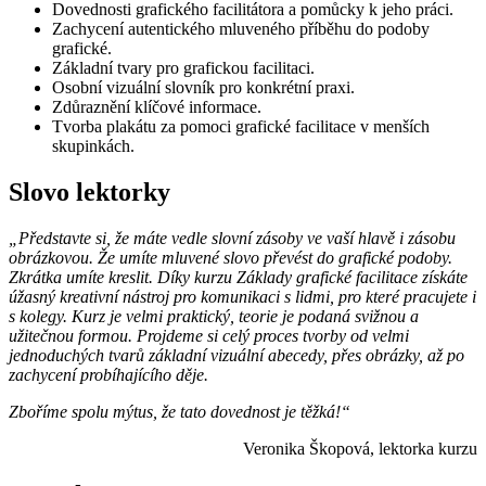
Dovednosti grafického facilitátora a pomůcky k jeho práci.
Zachycení autentického mluveného příběhu do podoby
grafické.
Základní tvary pro grafickou facilitaci.
Osobní vizuální slovník pro konkrétní praxi.
Zdůraznění klíčové informace.
Tvorba plakátu za pomoci grafické facilitace v menších
skupinkách.
Slovo lektorky
„Představte si, že máte vedle slovní zásoby ve vaší hlavě i zásobu
obrázkovou.
Že umíte mluvené slovo převést do grafické podoby.
Zkrátka umíte kreslit. Díky kurzu Základy grafické facilitace získáte
úžasný kreativní nástroj pro komunikaci s lidmi, pro které pracujete i
s kolegy. Kurz je velmi praktický, teorie je podaná svižnou a
užitečnou formou. Projdeme si celý proces tvorby od velmi
jednoduchých tvarů základní vizuální abecedy, přes obrázky, až po
zachycení probíhajícího děje.
Zboříme spolu mýtus, že tato dovednost je těžká!“
Veronika Škopová, lektorka kurzu