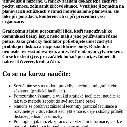
jednoduše a názorně. Grafický záznam dokáže lépe zachytit
pocity, emoce, zdůraznit klíčové situace. Využijete ji zejména na
plánovacích schůzkách v rámci individuálního plánování, ale
také při poradách, konferencích či při prezentaci vaší
organizace.
Grafickému zápisu porozumějí i lidé, kteří nepoužívají ke
komunikaci běžný jazyk nebo mají s jeho používáním různé
potíže. Jako grafický facilitátor potřebujete umět zachytit
probíhající diskuzi a rozpoznat klíčové body. Rozhodně
nemusíte být vystudovaným, ani zvlášť nadaným výtvarníkem.
Co se kreslení týče, pro začátek bohatě postačí, zvládnete-li
nakreslit čtverec, kruh a čáru.
Co se na kurzu naučíte:
Seznámíte se s metodou, pravidly a technikami grafického
záznamu (grafické facilitace).
Porozumíte významu a využití grafické facilitace, naučíte se,
jak tuto metodu zapojit do své současné praxe.
Naučíte se používat základní techniky grafické facilitace a
rozvinete je v dovednost zachytit emoce, děje i složitý průběh
diskuze, jednání či schůzky.
Pochopíte, jak mozek zpracovává vizuální informace, jak lze
podpořit jejich pochopení a zapamatování.