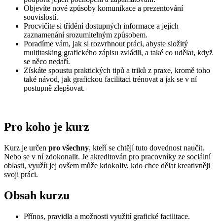
Objevíte nové způsoby komunikace a prezentování
souvislostí.
Procvičíte si třídění dostupných informace a jejich
zaznamenání srozumitelným způsobem.
Poradíme vám, jak si rozvrhnout práci, abyste složitý
multitasking grafického zápisu zvládli, a také co udělat, když
se něco nedaří.
Získáte spoustu praktických tipů a triků z praxe, kromě toho
také návod, jak grafickou facilitaci trénovat a jak se v ní
postupně zlepšovat.
Pro koho je kurz
Kurz je určen
pro všechny
, kteří se chtějí tuto dovednost naučit.
Nebo se v ní zdokonalit. Je akreditován pro pracovníky ze sociální
oblasti, využít jej ovšem může kdokoliv, kdo chce dělat kreativněji
svoji práci.
Obsah kurzu
Přínos, pravidla a možnosti využití grafické facilitace.