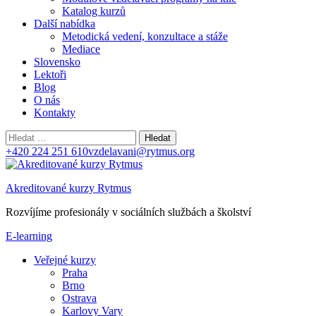
Katalog kurzů
Další nabídka
Metodická vedení, konzultace a stáže
Mediace
Slovensko
Lektoři
Blog
O nás
Kontakty
Vyhledávání
+420 224 251 610
vzdelavani@rytmus.org
Akreditované kurzy Rytmus
Rozvíjíme profesionály v sociálních službách a školství
E-learning
Veřejné kurzy
Praha
Brno
Ostrava
Karlovy Vary