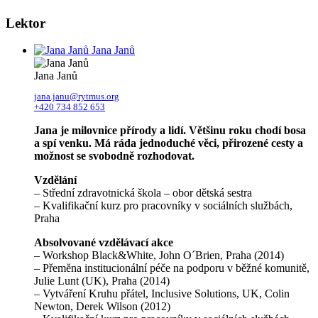
Lektor
Jana Janů
Jana Janů
jana.janu@rytmus.org
+420 734 852 653
Jana je milovnice přírody a lidí. Většinu roku chodí bosa
a spí venku. Má ráda jednoduché věci, přirozené cesty a
možnost se svobodně rozhodovat.
Vzdělání
– Střední zdravotnická škola – obor dětská sestra
– Kvalifikační kurz pro pracovníky v sociálních službách,
Praha
Absolvované vzdělávací akce
– Workshop Black&White, John O´Brien, Praha (2014)
– Přeměna institucionální péče na podporu v běžné komunitě,
Julie Lunt (UK), Praha (2014)
– Vytváření Kruhu přátel, Inclusive Solutions, UK, Colin
Newton, Derek Wilson (2012)