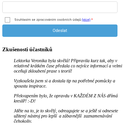
Zkušenosti účastníků
Lektorka Veronika byla skvělá! Připravila kurz tak, aby v
relativně krátkém čase předala co nejvíce informací a velmi
oceňuji zkloubení praxe s teorií!
Vyzkoušela jsem si a dostala tip na potřebné pomůcky a
spoustu inspirace.
Překvapením bylo, že opravdu v KAŽDÉM Z NÁS dřímá
kreslíř! :-D!
Jděte na to, je to skvělý, odreagujete se a ještě si odnesete
užitený nástroj pro lepší a zábavnější zaznamenávání
čehokoliv.