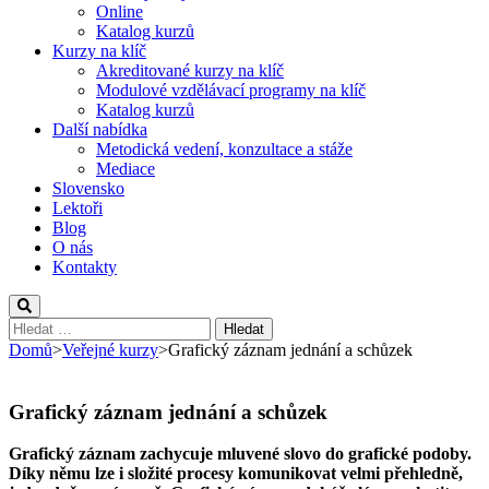
Online
Katalog kurzů
Kurzy na klíč
Akreditované kurzy na klíč
Modulové vzdělávací programy na klíč
Katalog kurzů
Další nabídka
Metodická vedení, konzultace a stáže
Mediace
Slovensko
Lektoři
Blog
O nás
Kontakty
Vyhledávání
Domů
>
Veřejné kurzy
>
Grafický záznam jednání a schůzek
Grafický záznam jednání a schůzek
Grafický záznam zachycuje mluvené slovo do grafické podoby.
Díky němu lze i složité procesy komunikovat velmi přehledně,