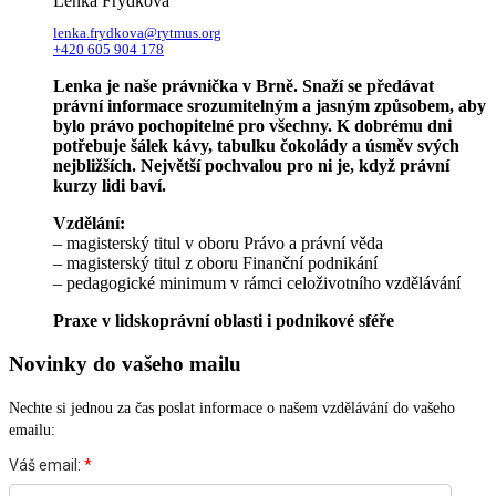
Lenka Frýdková
lenka.frydkova@rytmus.org
+420 605 904 178
Lenka je naše právnička v Brně. Snaží se předávat
právní informace srozumitelným a jasným způsobem, aby
bylo právo pochopitelné pro všechny. K dobrému dni
potřebuje šálek kávy, tabulku čokolády a úsměv svých
nejbližších. Největší pochvalou pro ni je, když právní
kurzy lidi baví.
Vzdělání:
– magisterský titul v oboru Právo a právní věda
– magisterský titul z oboru Finanční podnikání
– pedagogické minimum v rámci celoživotního vzdělávání
Praxe v lidskoprávní oblasti i podnikové sféře
Novinky do vašeho mailu
Nechte si jednou za čas poslat informace o našem vzdělávání do vašeho
emailu: