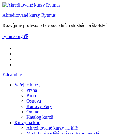
Akreditované kurzy Rytmus
Rozvíjíme profesionály v sociálních službách a školství
rytmus.org 🗗
E-learning
Veřejné kurzy
Praha
Brno
Ostrava
Karlovy Vary
Online
Katalog kurzů
Kurzy na klíč
Akreditované kurzy na klíč
Modulové vzdělávací programy na klíč