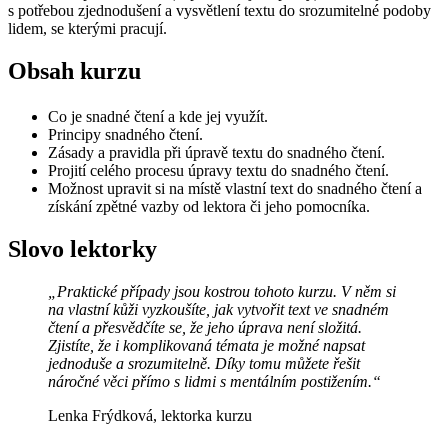
s potřebou zjednodušení a vysvětlení textu do srozumitelné podoby
lidem, se kterými pracují.
Obsah kurzu
Co je snadné čtení a kde jej využít.
Principy snadného čtení.
Zásady a pravidla při úpravě textu do snadného čtení.
Projití celého procesu úpravy textu do snadného čtení.
Možnost upravit si na místě vlastní text do snadného čtení a
získání zpětné vazby od lektora či jeho pomocníka.
Slovo lektorky
„Praktické případy jsou kostrou tohoto kurzu. V něm si
na vlastní kůži vyzkoušíte, jak vytvořit text ve snadném
čtení a přesvědčíte se, že jeho úprava není složitá.
Zjistíte, že i komplikovaná témata je možné napsat
jednoduše a srozumitelně. Díky tomu můžete řešit
náročné věci přímo s lidmi s mentálním postižením.“
Lenka Frýdková, lektorka kurzu