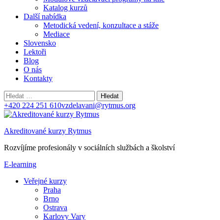
Katalog kurzů
Další nabídka
Metodická vedení, konzultace a stáže
Mediace
Slovensko
Lektoři
Blog
O nás
Kontakty
Vyhledávání
+420 224 251 610
vzdelavani@rytmus.org
Akreditované kurzy Rytmus
Rozvíjíme profesionály v sociálních službách a školství
E-learning
Veřejné kurzy
Praha
Brno
Ostrava
Karlovy Vary