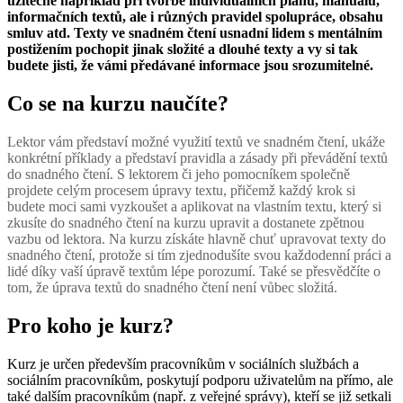
užitečné například při tvorbě individuálních plánů, manuálů,
informačních textů, ale i různých pravidel spolupráce, obsahu
smluv atd. Texty ve snadném čtení usnadní lidem s mentálním
postižením pochopit jinak složité a dlouhé texty a vy si tak
budete jisti, že vámi předávané informace jsou srozumitelné.
Co se na kurzu naučíte?
Lektor vám představí možné využití textů ve snadném čtení, ukáže
konkrétní příklady a představí pravidla a zásady při převádění textů
do snadného čtení. S lektorem či jeho pomocníkem společně
projdete celým procesem úpravy textu, přičemž každý krok si
budete moci sami vyzkoušet a aplikovat na vlastním textu, který si
zkusíte do snadného čtení na kurzu upravit a
dostanete zpětnou
vazbu
od lektora.
Na kurzu získáte hlavně chuť upravovat texty do
snadného čtení, protože si tím zjednodušíte svou každodenní práci a
lidé díky vaší úpravě textům lépe porozumí. Také se přesvědčíte o
tom, že úprava textů do snadného čtení není vůbec složitá.
Pro koho je kurz?
Kurz je určen především pracovníkům v sociálních službách a
sociálním pracovníkům, poskytují podporu uživatelům na přímo, ale
také dalším pracovníkům (např. z veřejné správy), kteří se již setkali