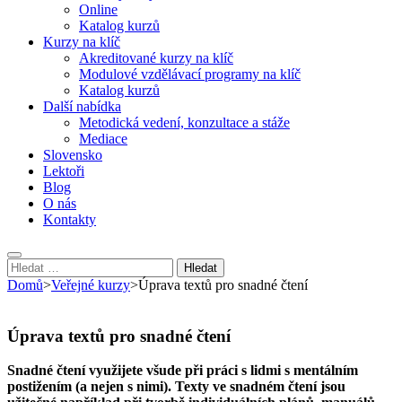
Online
Katalog kurzů
Kurzy na klíč
Akreditované kurzy na klíč
Modulové vzdělávací programy na klíč
Katalog kurzů
Další nabídka
Metodická vedení, konzultace a stáže
Mediace
Slovensko
Lektoři
Blog
O nás
Kontakty
Vyhledávání
Domů
>
Veřejné kurzy
>
Úprava textů pro snadné čtení
Úprava textů pro snadné čtení
Snadné čtení využijete všude při práci s lidmi s mentálním
postižením (a nejen s nimi). Texty ve snadném čtení jsou