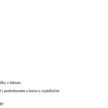
šky a fakturu.
ní s podrobnostmi o kurzu a vyplněnými
egy