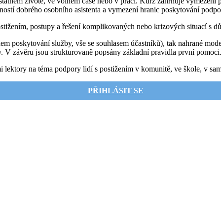
statném životě, ve volném čase nebo v práci. Kurz zahrnuje vymezení 
ností dobrého osobního asistenta a vymezení hranic poskytování podpory
ižením, postupy a řešení komplikovaných nebo krizových situací s důra
hem poskytování služby, vše se souhlasem účastníků), tak nahrané mode
ry. V závěru jsou strukturovaně popsány základní pravidla první pomoci
mi lektory na téma podpory lidí s postižením v komunitě, ve škole, v s
PŘIHLÁSIT SE