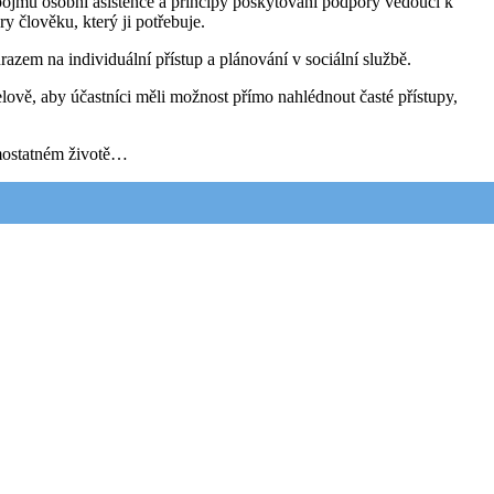
pojmu osobní asistence a principy poskytování podpory vedoucí k
 člověku, který ji potřebuje.
zem na individuální přístup a plánování v sociální službě.
lově, aby účastníci měli možnost přímo nahlédnout časté přístupy,
.
amostatném životě…