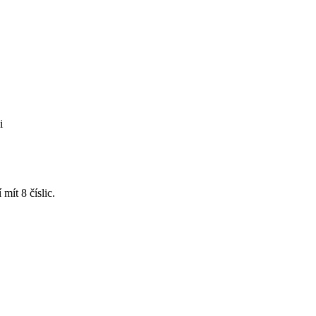
i
ít 8 číslic.