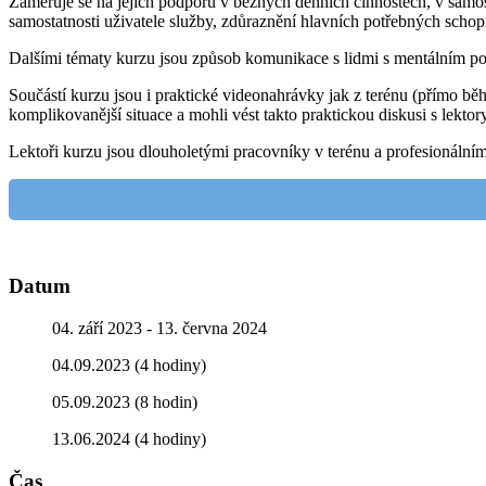
Zaměřuje se na jejich podporu v běžných denních činnostech, v samo
samostatnosti uživatele služby, zdůraznění hlavních potřebných schop
Dalšími tématy kurzu jsou způsob komunikace s lidmi s mentálním post
Součástí kurzu jsou i praktické videonahrávky jak z terénu (přímo bě
komplikovanější situace a mohli vést takto praktickou diskusi s lekto
Lektoři kurzu jsou dlouholetými pracovníky v terénu a profesionální
Datum
04. září 2023
- 13. června 2024
04.09.2023 (4 hodiny)
05.09.2023 (8 hodin)
13.06.2024 (4 hodiny)
Čas