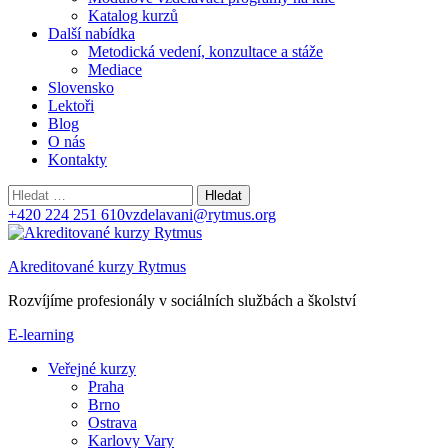
Katalog kurzů
Další nabídka
Metodická vedení, konzultace a stáže
Mediace
Slovensko
Lektoři
Blog
O nás
Kontakty
Vyhledávání
+420 224 251 610
vzdelavani@rytmus.org
Akreditované kurzy Rytmus
Rozvíjíme profesionály v sociálních službách a školství
E-learning
Veřejné kurzy
Praha
Brno
Ostrava
Karlovy Vary