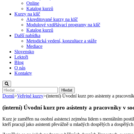
Online
Katalog kurzů
Kurzy na klíč
Akreditované kurzy na klíč
Modulové vzdělávací programy na klíč
Katalog kurzů
Další nabídka
Metodická vedení, konzultace a stáže
Mediace
Slovensko
Lektoři
Blog
O nás
Kontakty
Vyhledávání
Domů
>
Veřejné kurzy
>
(interní) Úvodní kurz pro asistenty a pracovní
(interní) Úvodní kurz pro asistenty a pracovníky v so
Kurz je zaměřen na osobní asistenci zejména lidem s mentálním postiž
kteří pracují jako asistenti převážně u mladých dospělých a dospělých 