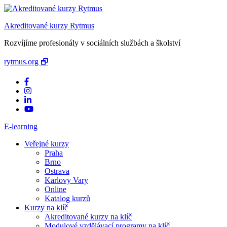
Akreditované kurzy Rytmus
Rozvíjíme profesionály v sociálních službách a školství
rytmus.org 🗗
E-learning
Veřejné kurzy
Praha
Brno
Ostrava
Karlovy Vary
Online
Katalog kurzů
Kurzy na klíč
Akreditované kurzy na klíč
Modulové vzdělávací programy na klíč