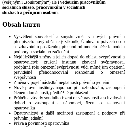
(veřejným i „soukromým“) ale i
vedoucím pracovníkům
sociálních služeb,
pracovníkům v sociálních
službách
a
pečujícím osobám
.
Obsah kurzu
Vysvětlení souvislostí a smyslu změn v nových právních
předpisech: nový občanský zákoník, Úmluva o právech osob
se zdravotním postižením, přechod od modelu péče k modelu
podpory a sociálního začlenění
Nejdůležitější změny a jejich dopad do oblasti svéprávnosti a
opatrovnictví: zrušení institutu zbavení svéprávnosti,
podpůrná role omezení svéprávnosti vůči mírnějším opatření,
pravidelné přehodnocování rozhodnutí o omezení
svéprávnosti
Změna v pojetí následků neplatnosti právního jednání
Nové právní instituty: nápomoc při rozhodování, zastoupení
členem domácnosti, předběžné prohlášení
Průběh a zásady soudního řízení o svéprávnosti a schvalování
dohod o zastoupení a nápomoci, řízení o ustanovení
opatrovníka
Opatrovnictví a další možnosti zastoupení a podpory při
právním jednání
Práva a povinnosti opatrovníka