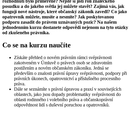
rozhodnutí bylo přiměřené? Nejste si jisti rolí znaleckého
posudku a do jakého světla jej můžete stavět? Zajímá vás, jak
fungují nové nástroje, které občanský zákoník zavedl? Co jako
opatrovník můžete, musíte a nesmíte? Jak poskytovanou
podporu zasadit do právem uznávaných pozic? Na našem
jednodenním kurzu dostanete odpovědi nejenom na tyto otázky
od zkušeného právníka.
Co se na kurzu naučíte
Získáte přehled o novém právním rámci svéprávnosti
zakotveném v Úmluvě o právech osob se zdravotním
postižením a novém občanském zákoníku. Jedná se
především o znalosti právní úpravy svéprávnosti, podpory při
právních úkonech, opatrovnictví a příslušného procesního
práva.
Dále se seznámíte s právní úpravou a praxí v souvisejících
oblastech, jako jsou dopady problematiky svéprávnosti do
oblasti rodinného i volebního práva a občanskoprávní
odpovědnost lidí s duševní poruchou a opatrovníků.