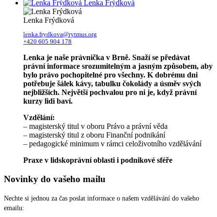
Lenka Frýdková
Lenka Frýdková
lenka.frydkova@rytmus.org
+420 605 904 178
Lenka je naše právnička v Brně. Snaží se předávat
právní informace srozumitelným a jasným způsobem, aby
bylo právo pochopitelné pro všechny. K dobrému dni
potřebuje šálek kávy, tabulku čokolády a úsměv svých
nejbližších. Největší pochvalou pro ni je, když právní
kurzy lidi baví.
Vzdělání:
– magisterský titul v oboru Právo a právní věda
– magisterský titul z oboru Finanční podnikání
– pedagogické minimum v rámci celoživotního vzdělávání
Praxe v lidskoprávní oblasti i podnikové sféře
Novinky do vašeho mailu
Nechte si jednou za čas poslat informace o našem vzdělávání do vašeho
emailu: