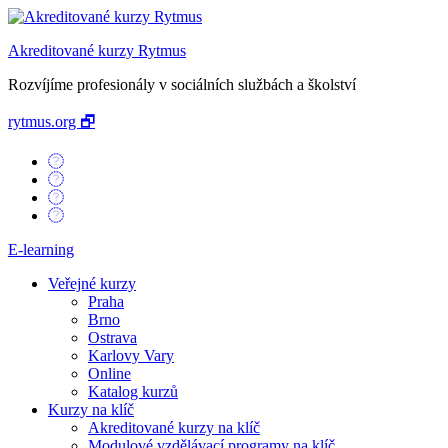
Akreditované kurzy Rytmus
Rozvíjíme profesionály v sociálních službách a školství
rytmus.org 🗗
E-learning
Veřejné kurzy
Praha
Brno
Ostrava
Karlovy Vary
Online
Katalog kurzů
Kurzy na klíč
Akreditované kurzy na klíč
Modulové vzdělávací programy na klíč