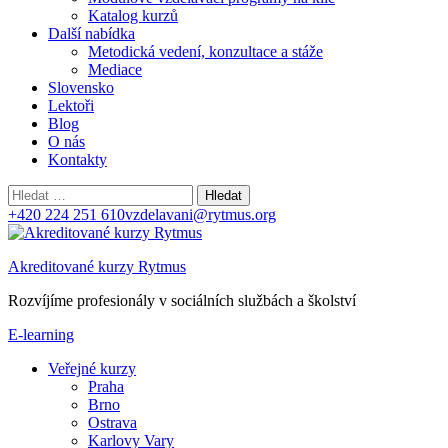
Katalog kurzů
Další nabídka
Metodická vedení, konzultace a stáže
Mediace
Slovensko
Lektoři
Blog
O nás
Kontakty
Vyhledávání
+420 224 251 610
vzdelavani@rytmus.org
Akreditované kurzy Rytmus
Rozvíjíme profesionály v sociálních službách a školství
E-learning
Veřejné kurzy
Praha
Brno
Ostrava
Karlovy Vary